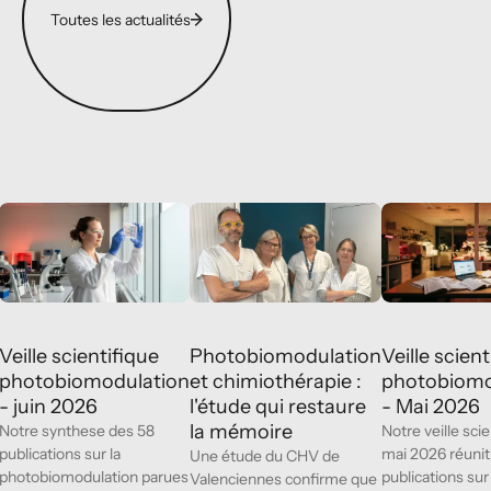
Toutes les actualités
Veille scientifique photobiomodulation - juin 2026
Photobiomodulation et chimiothérapie : l'
Veille scientif
Recherche
Recherche
&
&
innovations
innovations
Veille scientifique
Veille scient
Photobiomodulation
photobiomodulation
photobiomo
et chimiothérapie :
- juin 2026
- Mai 2026
l'étude qui restaure
la mémoire
Notre synthese des 58
Notre veille sci
publications sur la
mai 2026 réunit
Une étude du CHV de
photobiomodulation parues
publications sur 
Valenciennes confirme que