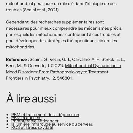
mitochondrial peut jouer un rôle clé dans l'étiologie de ces
troubles (Scaini et al., 2021).
Cependant, des recherches supplémentaires sont
nécessaires pour mieux comprendre les mécanismes précis
par lesquels les mitochondries contribuent à ces troubles et
pour développer des stratégies thérapeutiques ciblant les
mitochondries.
Référence :
Scaini, G., Rezin, G. T., Carvalho, A. F., Streck, E. L.,
Berk, M., & Quevedo, J. (2021).
Mitochondrial Dysfunction in
Mood Disorders: From Pathophysiology to Treatment
.
Frontiers in Psychiatry, 12, 546801.
À lire aussi
PBM et traitement de la dépression
PBM et autisme
Phototerapie anticancer
la lumière infrarouge au service du cerveau
ROS et stress oxydatif