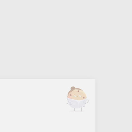
Continuer sans accepter
Salut c'est nous...
les Cookies !
On a attendu d'être sûrs que le contenu de ce site
vous intéresse avant de vous déranger, mais on
aimerait bien vous accompagner pendant votre visite...
C'est OK pour vous ?
Lire la politique de confidentialité