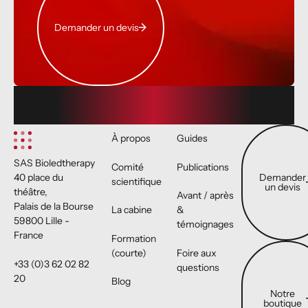
Demander un devis
Footer
Demander un 
À propos
Guides
SAS Bioledtherapy
Comité
Publications
Demander
40 place du
scientifique
un devis
théâtre,
Avant / après
Palais de la Bourse
La cabine
&
59800 Lille -
témoignages
France
Formation
Notre boutiqu
(courte)
Foire aux
+33 (0)3 62 02 82
questions
20
Blog
Notre
boutique