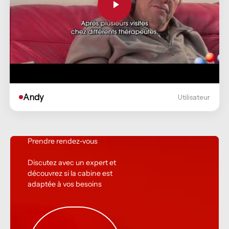
Andy
Utilisateur
Prendre rendez-vous
Discutez avec un
expert
et
découvrez si la
cabine
est
adaptée
à vos besoins
Demander un devis