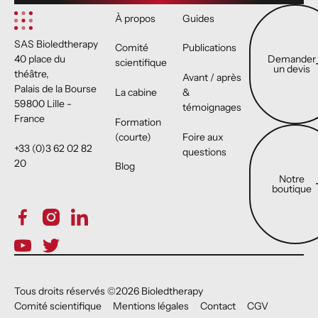
Demander un 
À propos
Guides
SAS Bioledtherapy
Comité
Publications
Demander
40 place du
scientifique
un devis
théâtre,
Avant / après
Palais de la Bourse
La cabine
&
59800 Lille -
témoignages
France
Formation
Notre boutiqu
(courte)
Foire aux
+33 (0)3 62 02 82
questions
20
Blog
Notre
boutique
Tous droits réservés ©
2026
Bioledtherapy
Comité scientifique
Mentions légales
Contact
CGV