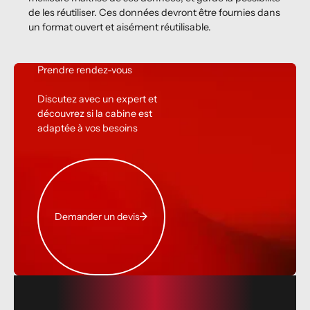
de les réutiliser. Ces données devront être fournies dans
un format ouvert et aisément réutilisable.
Prendre rendez-vous
Discutez avec un
expert
et
découvrez si la
cabine
est
adaptée
à vos besoins
Demander un devis
Demander un devis
Footer