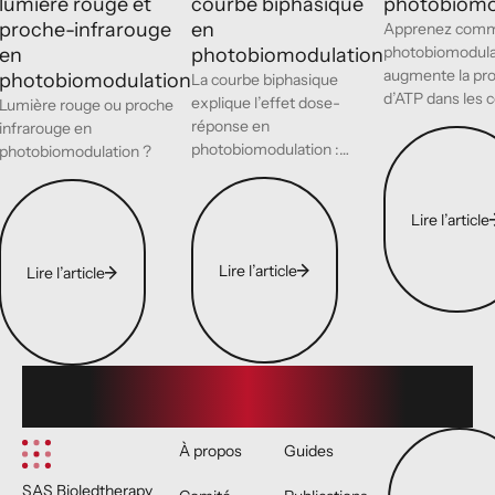
courbe biphasique
photobiomo
lumière rouge et
en
proche-infrarouge
Apprenez comm
photobiomodula
photobiomodulation
en
augmente la pr
photobiomodulation
La courbe biphasique
d’ATP dans les c
explique l’effet dose-
Lumière rouge ou proche
favoriser l’énergi
réponse en
infrarouge en
Lire l’article
régénération et 
photobiomodulation :
photobiomodulation ?
récupération.
pourquoi trop de lumière
Lire l’article
Lire l’article
peut inhiber l’effet
thérapeutique.
Lire l’article
Lire l’article
Lire l’article
Footer
Demander un 
À propos
Guides
SAS Bioledtherapy