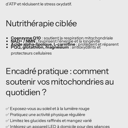
d’ATP et réduisent le stress oxydatif.
Nutrithérapie ciblée
Coenzyme Q10
: soutient la respiration mitochondriale
NAD+ / NMN
: favorisent l’énergie et la longévité
Acide alpha-lipoïque, L-carnitine
: protègent et réparent
PQQ, glutathion, magnésium
: antioxydants et
protecteurs cellulaires
Encadré pratique : comment
soutenir vos mitochondries au
quotidien ?
✅ Exposez-vous au soleil et à la lumière rouge
✅ Pratiquez une activité physique régulière
✅ Limitez les glucides raffinés et mangez varié
✅ Intégrez un appareil LED à domicile pour des séances