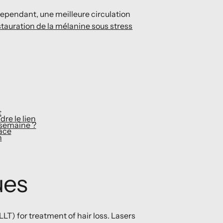
Cependant, une meilleure circulation
stauration de la mélanine sous stress
t
re le lien
semaine ?
ace
n
ues
LLLT) for treatment of hair loss. Lasers