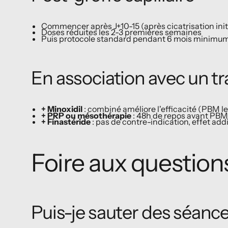
Commencer après J+10-15 (après cicatrisation init
Doses réduites les 2-3 premières semaines
Puis protocole standard pendant 6 mois minimu
En association avec un t
+ Minoxidil
: combiné améliore l'efficacité (PBM le 
+ PRP ou mésothérapie
: 48h de repos avant PBM
+ Finastéride
: pas de contre-indication, effet add
Foire aux question
Puis-je sauter des séance