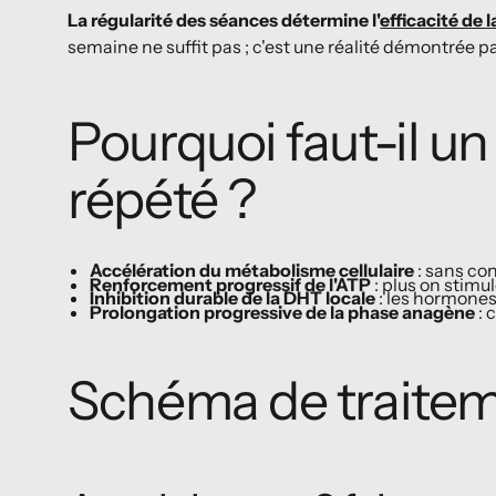
La régularité des séances détermine l'
efficacité de 
semaine ne suffit pas ; c'est une réalité démontrée p
Pourquoi faut-il un
répété ?
Accélération du métabolisme cellulaire
: sans con
Renforcement progressif de l'ATP
: plus on stimul
Inhibition durable de la DHT locale
: les hormones
Prolongation progressive de la phase anagène
: 
Schéma de traitem