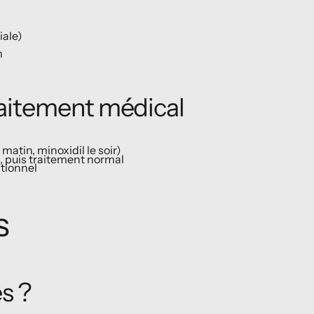
iale)
m
raitement médical
matin, minoxidil le soir)
, puis traitement normal
itionnel
s
s ?