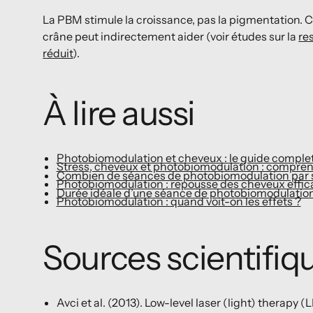
La PBM stimule la croissance, pas la pigmentation. 
crâne peut indirectement aider (voir études sur la
re
réduit
).
À lire aussi
Photobiomodulation et cheveux : le guide comple
Stress, cheveux et photobiomodulation : comprend
Combien de séances de photobiomodulation par 
Photobiomodulation : repousse des cheveux effic
Durée idéale d’une séance de photobiomodulatio
Photobiomodulation : quand voit-on les effets ?
Sources scientifiq
Avci et al. (2013). Low-level laser (light) therapy (