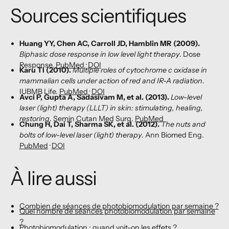
Sources scientifiques
Huang YY, Chen AC, Carroll JD, Hamblin MR (2009).
Biphasic dose response in low level light therapy
. Dose
Response.
PubMed
·
DOI
Karu TI (2010).
Multiple roles of cytochrome c oxidase in
mammalian cells under action of red and IR-A radiation
.
IUBMB Life.
PubMed
·
DOI
Avci P, Gupta A, Sadasivam M, et al. (2013).
Low-level
laser (light) therapy (LLLT) in skin: stimulating, healing,
restoring
. Semin Cutan Med Surg.
PubMed
Chung H, Dai T, Sharma SK, et al. (2012).
The nuts and
bolts of low-level laser (light) therapy
. Ann Biomed Eng.
PubMed
·
DOI
À lire aussi
Combien de séances de photobiomodulation par semaine ?
Quel nombre de séances photobiomodulation par semaine
?
Photobiomodulation : quand voit-on les effets ?