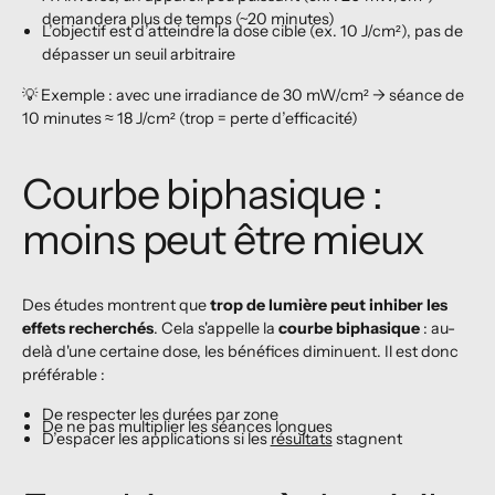
demandera plus de temps (~20 minutes)
L’objectif est d’atteindre la dose cible (ex. 10 J/cm²), pas de
dépasser un seuil arbitraire
💡 Exemple : avec une irradiance de 30 mW/cm² → séance de
10 minutes ≈ 18 J/cm² (trop = perte d’efficacité)
Courbe biphasique :
moins peut être mieux
Des études montrent que
trop de lumière peut inhiber les
effets recherchés
. Cela s'appelle la
courbe biphasique
: au-
delà d'une certaine dose, les bénéfices diminuent. Il est donc
préférable :
De respecter les durées par zone
De ne pas multiplier les séances longues
D’espacer les applications si les
résultats
stagnent