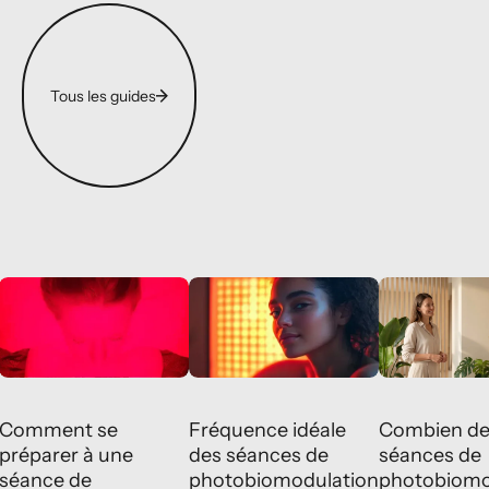
Tous les guides
Tous les guides
Comment se préparer à une séance de photobiomodulation ?
Fréquence idéale des séances de photob
Combien de séa
Séances
Séances
et
et
Protocoles
Protocoles
Comment se
Fréquence idéale
Combien d
préparer à une
des séances de
séances de
séance de
photobiomodulation
photobiomo