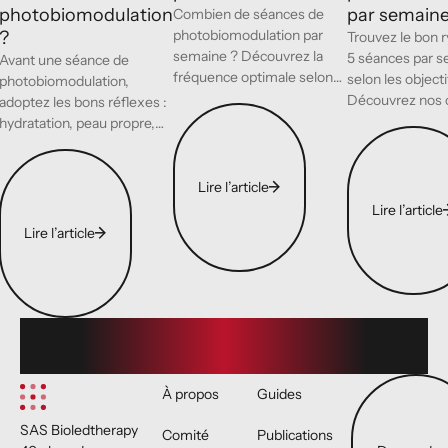
photobiomodulation
par semaine
Combien de séances de
photobiomodulation par
?
Trouvez le bon r
semaine ? Découvrez la
5 séances par 
Avant une séance de
fréquence optimale selon
selon les objecti
photobiomodulation,
vos objectifs : douleurs,
Découvrez nos 
adoptez les bons réflexes :
Lire l’article
peau, sport, bien-être.
pour une fréqu
hydratation, peau propre,
Lire l’article
efficace.
pas de crème, posture
Lire l’article
détendue, respiration
calme.
Lire l’article
Lire l’article
Lire l’article
Footer
Demander un 
À propos
Guides
SAS Bioledtherapy
Comité
Publications