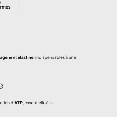
e
lagène
et
élastine
, indispensables à une
e
ction d’
ATP
, essentielle à la