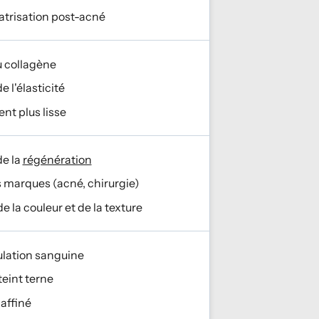
catrisation post-acné
u collagène
 l'élasticité
nt plus lisse
de la
régénération
 marques (acné, chirurgie)
e la couleur et de la texture
ulation sanguine
eint terne
affiné