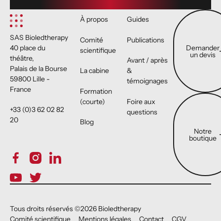
Demander un 
À propos
Guides
SAS Bioledtherapy
Comité
Publications
Demander
40 place du
scientifique
un devis
théâtre,
Avant / après
Palais de la Bourse
La cabine
&
59800 Lille -
témoignages
France
Formation
Notre boutiqu
(courte)
Foire aux
+33 (0)3 62 02 82
questions
20
Blog
Notre
boutique
Tous droits réservés ©
2026
Bioledtherapy
Comité scientifique
Mentions légales
Contact
CGV