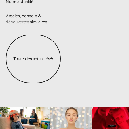
Notre actualité
Articles, conseils &
découvertes
similaires
Toutes les actualités
Toutes les actualités
Autisme : thérapie par photobiomodulation et neurofeedback
Quels sont les avantages de la photomodul
Photobiomodulation 
Photobiomodulation
Photobiomodulatio