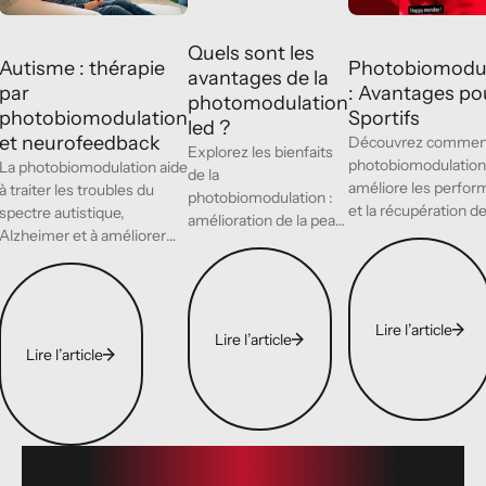
Quels sont les
Autisme : thérapie
Photobiomodul
avantages de la
par
: Avantages pou
photomodulation
photobiomodulation
Sportifs
led ?
et neurofeedback
Découvrez comment
Explorez les bienfaits
photobiomodulation
La photobiomodulation aide
de la
améliore les perfo
à traiter les troubles du
photobiomodulation :
et la récupération d
spectre autistique,
amélioration de la peau,
athlètes avec des p
Alzheimer et à améliorer
performance sportive,
Lire l’article
scientifiques issues
les fonctions cérébrales
Lire l’article
et récupération.
Lire l’article
métaanalyses récen
grâce à une thérapie laser
Découvrez une
innovante.
méthode douce et
Lire l’article
efficace.
Lire l’article
Lire l’article
Footer