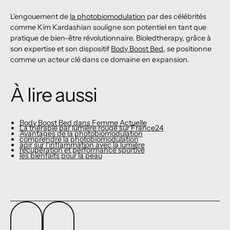
L'engouement de
la photobiomodulation
par des célébrités
comme Kim Kardashian souligne son potentiel en tant que
pratique de bien-être révolutionnaire. Bioledtherapy, grâce à
son expertise et son dispositif
Body Boost Bed
, se positionne
comme un acteur clé dans ce domaine en expansion.
À lire aussi
Body Boost Bed dans Femme Actuelle
La thérapie par lumière rouge sur France24
Avantages de la photobiomodulation
comprendre la photobiomodulation
agir sur l'inflammation avec la lumière
récupération et performance sportive
les bienfaits pour la peau