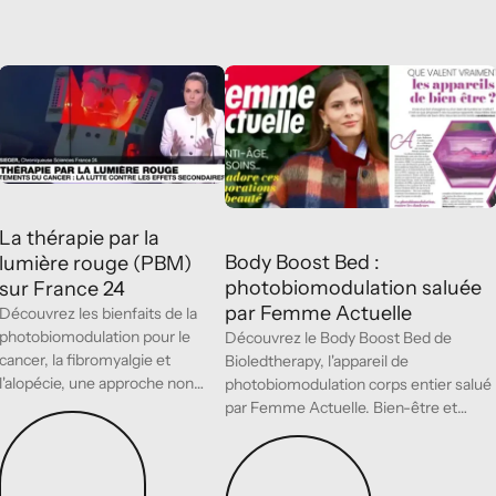
La thérapie par la lumière rouge (PBM) sur France 24
Body Boost Bed : photobiomodulation
Presse
La thérapie par la
Body Boost Bed :
lumière rouge (PBM)
photobiomodulation saluée
sur France 24
par Femme Actuelle
Découvrez les bienfaits de la
photobiomodulation pour le
Découvrez le Body Boost Bed de
cancer, la fibromyalgie et
Bioledtherapy, l'appareil de
l'alopécie, une approche non
photobiomodulation corps entier salué
invasive et prometteuse
par Femme Actuelle. Bien-être et
Lire l’article
régénération à portée de main
Lire l’article