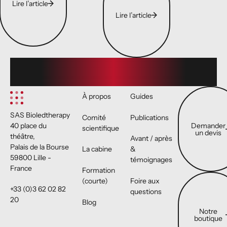
Lire l’article
Lire l’article
Footer
Demander un 
À propos
Guides
SAS Bioledtherapy
Comité
Publications
Demander
40 place du
scientifique
un devis
théâtre,
Avant / après
Palais de la Bourse
La cabine
&
59800 Lille -
témoignages
France
Formation
Notre boutiqu
(courte)
Foire aux
+33 (0)3 62 02 82
questions
20
Blog
Notre
boutique