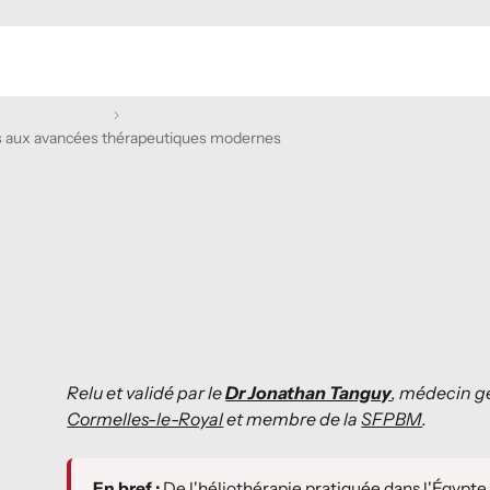
tes aux avancées thérapeutiques modernes
s
Relu et validé par le
Dr Jonathan Tanguy
, médecin gé
Cormelles-le-Royal
et membre de la
SFPBM
.
En bref :
De l'héliothérapie pratiquée dans l'Égypte