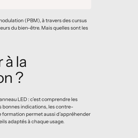
omodulation (PBM), à travers des cursus
rs du bien-être. Mais quelles sont les
 à la
on ?
 panneau LED : c’est comprendre les
s bonnes indications, les contre-
nne formation permet aussi d’appréhender
reils adaptés à chaque usage.