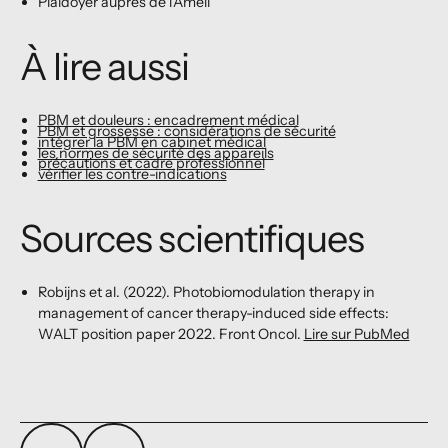
Plaidoyer auprès de l'Améli
À lire aussi
PBM et douleurs : encadrement médical
PBM et grossesse : considérations de sécurité
intégrer la PBM en cabinet médical
les normes de sécurité des appareils
précautions et cadre professionnel
vérifier les contre-indications
Sources scientifiques
Robijns et al. (2022). Photobiomodulation therapy in
management of cancer therapy-induced side effects:
WALT position paper 2022. Front Oncol.
Lire sur PubMed