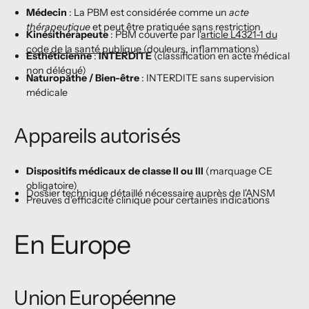
Médecin
: La PBM est considérée comme un
acte
thérapeutique
et peut être pratiquée sans restriction
Kinésithérapeute
: PBM couverte par l'
article L4321-1 du
code de la santé publique
(douleurs, inflammations)
Esthéticienne
:
INTERDITE
(classification en acte médical
non délégué)
Naturopathe / Bien-être
: INTERDITE sans supervision
médicale
Appareils autorisés
Dispositifs médicaux de classe II ou III
(marquage CE
obligatoire)
Dossier technique détaillé nécessaire auprès de l'ANSM
Preuves d'efficacité clinique pour certaines indications
En Europe
Union Européenne