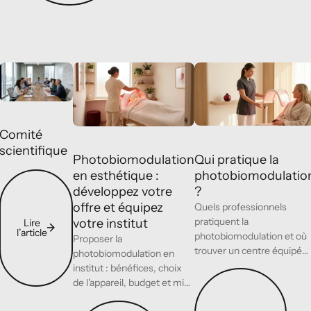
Comité scientifique
Photobiomodulation en esthétique : développez votre o
Qui pratique la photobiom
Pratique
Pratique
professionnelle
professionnelle
Comité
scientifique
Qui pratique la
Photobiomodulation
photobiomodulatio
en esthétique :
Lire l’article
?
développez votre
offre et équipez
Quels professionnels
pratiquent la
votre institut
Lire
l’article
photobiomodulation et où
Proposer la
trouver un centre équipé
photobiomodulation en
près de chez vous.
institut : bénéfices, choix
Lire l’article
de l'appareil, budget et mise
en route.
Lire l’article