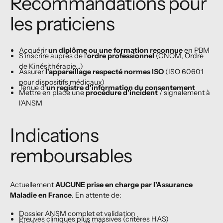
Recommandations pour
les praticiens
Acquérir
un diplôme ou une formation reconnue
en PBM
S'inscrire auprès de l'
ordre professionnel
(CNOM, Ordre
de Kinésithérapie...)
Assurer
l'appareillage respecté normes ISO
(ISO 60601
pour dispositifs médicaux)
Tenue d'
un registre d'information du consentement
Mettre en place une
procédure d'incident
/ signalement à
l'ANSM
Indications
remboursables
Actuellement
AUCUNE prise en charge par l'Assurance
Maladie en France
. En attente de:
Dossier ANSM complet et validation
Preuves cliniques plus massives (critères HAS)