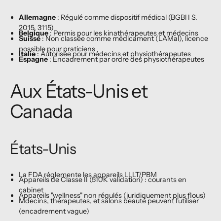
Allemagne
: Régulé comme dispositif médical (BGBl I S.
2015, 3115)
Belgique
: Permis pour les kinathérapeutes et médecins
Suisse
: Non classée comme médicament (LAMal), licence
possible pour praticiens
Italie
: Autorisée pour médecins et physiothérapeutes
Espagne
: Encadrement par ordre des physiothérapeutes
Aux États-Unis et
Canada
États-Unis
La FDA réglemente les appareils LLLT/PBM
Appareils de Classe II (510K validation) : courants en
cabinet
Appareils "wellness" non régulés (juridiquement plus flous)
Mdecins, thérapeutes, et salons beauté peuvent l'utiliser
(encadrement vague)