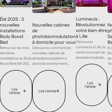
PBM
PBM
P
Luminecla :
Été 2025 : 3
Révolutionnez
N
nouvelles
Nouvelles cabines
votre bien-être
p
installations
de
à Lille
S
Body Boost
photobiomodulation
Découvrez
R
Bed
à domicile pour vous
Luminecla à Lille, le
Ex
Retour sur les trois
Découvrez comment les
centre innovant de
Re
dernières
nouvelles cabines de
photobiomodulation
de
installations du Body
photobiomodulation à
dirigé par Dorothée
Te
Boost Bed été 2025
domicile transforment
Lire l’article
et David. Séances
ex
: Annecy, Caen et
votre santé. Bien-être,
Lir
Lire l’article
Lire l’article
sur RDV. Réservez
bi
Angers - des
récupération et vitalité à
au +33 3 66 76 98
at
maisons de santé
portée de main.
Lire
96.
innovantes en
l’article
Lire
photobiomodulation.
Lire l’article
l’article