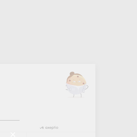
Continuer sans accepter
Salut c'est nous...
les Cookies !
On a attendu d'être sûrs que le contenu de ce site
vous intéresse avant de vous déranger, mais on
aimerait bien vous accompagner pendant votre visite...
C'est OK pour vous ?
Lire la politique de confidentialité
Consentements certifiés par