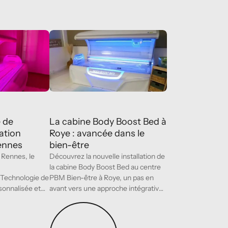
e photobiomodulation Sanamente à Rennes
La cabine Body Boost Bed à Roye : avancée dans
Les
Les
centres
centres
PBM
PBM
 de
La cabine Body Boost Bed à
ation
Roye : avancée dans le
ennes
bien-être
Rennes, le
Découvrez la nouvelle installation de
la cabine Body Boost Bed au centre
 Technologie de
PBM Bien-être à Roye, un pas en
sonnalisée et
avant vers une approche intégrative
e vous
du bien-être.
Lire l’article