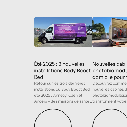
Été 2025 : 3 nouvelles installations Body Boo
Nouvelles cabin
Les
centres
PBM
Été 2025 : 3 nouvelles
Nouvelles cab
installations Body Boost
photobiomodu
Bed
domicile pour
Retour sur les trois dernières
Découvrez commen
installations du Body Boost Bed
nouvelles cabines 
été 2025 : Annecy, Caen et
photobiomodulation
Angers - des maisons de santé
transforment votre 
innovantes en
être, récupération et
Lire l’article
Lire l’article
photobiomodulation.
portée de main.