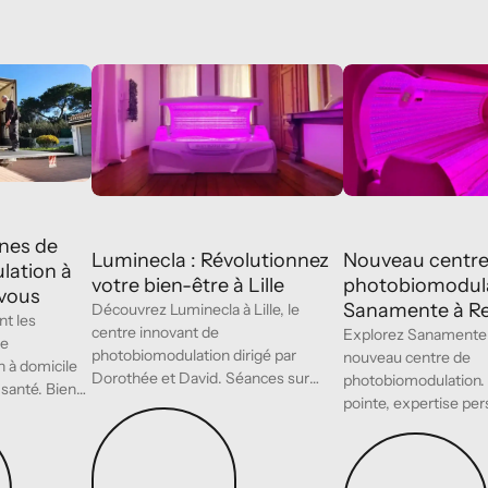
st Bed
es de photobiomodulation à domicile pour vous
Luminecla : Révolutionnez votre bien-être à Lille
Nouveau centre d
Les
Les
centres
centres
PBM
PBM
ines de
Luminecla : Révolutionnez
Nouveau centre
lation à
votre bien-être à Lille
photobiomodul
 vous
Sanamente à R
Découvrez Luminecla à Lille, le
t les
centre innovant de
Explorez Sanamente 
de
photobiomodulation dirigé par
nouveau centre de
 à domicile
Dorothée et David. Séances sur
photobiomodulation.
santé. Bien-
RDV. Réservez au +33 3 66 76 98 96.
pointe, expertise per
 vitalité à
Lire l’article
bien-être sur mesur
Lire l’article
attendent.