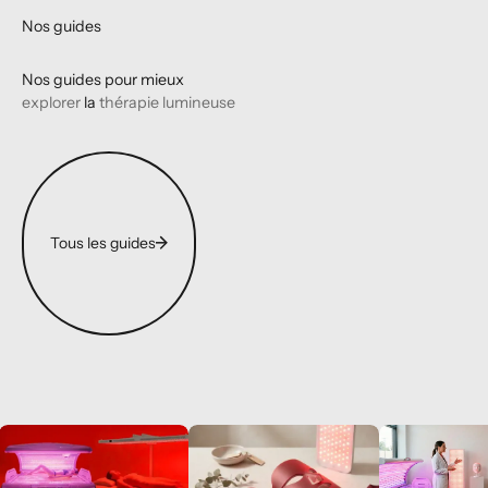
Nos guides
Nos guides pour mieux
explorer
la
thérapie lumineuse
Tous les guides
Tous les guides
Cabine LED ou panneau mural : que choisir en photobiomodulation ?
Photobiomodulation : quel prix pour une s
Quel appareil d
Les
Les
appareils
appareils
PBM
PBM