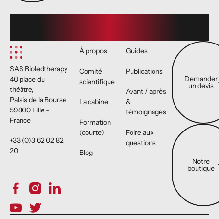
Footer
Demander un 
À propos
Guides
SAS Bioledtherapy
Comité
Publications
Demander
40 place du
scientifique
un devis
théâtre,
Avant / après
Palais de la Bourse
La cabine
&
59800 Lille -
témoignages
France
Formation
Notre boutiqu
(courte)
Foire aux
+33 (0)3 62 02 82
questions
20
Blog
Notre
boutique