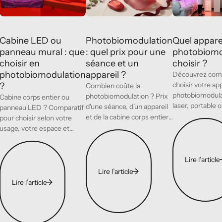
Cabine LED ou
Quel appare
Photobiomodulation
panneau mural : que
photobiomo
: quel prix pour une
choisir en
choisir ?
séance et un
photobiomodulation
appareil ?
Découvrez co
choisir votre ap
?
Combien coûte la
photobiomodula
photobiomodulation ? Prix
Cabine corps entier ou
laser, portable 
d'une séance, d'un appareil
panneau LED ? Comparatif
professionnel. 
et de la cabine corps entier,
pour choisir selon votre
Lire l’article
critères essenti
et comment payer.
usage, votre espace et
Lire l’article
réglementaire.
votre budget.
Lire l’article
Lire l’article
Lire l’article
Lire l’article